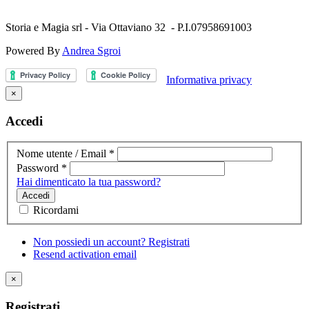
Storia e Magia srl - Via Ottaviano 32 - P.I.07958691003
Powered By
Andrea Sgroi
Informativa privacy
×
Accedi
Nome utente / Email
*
Password
*
Hai dimenticato la tua password?
Accedi
Ricordami
Non possiedi un account? Registrati
Resend activation email
×
Registrati