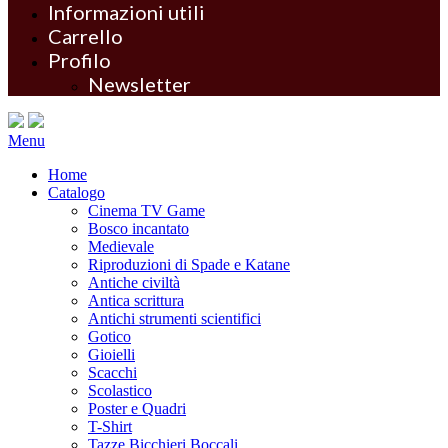
Informazioni utili
Carrello
Profilo
Newsletter
Menu
Home
Catalogo
Cinema TV Game
Bosco incantato
Medievale
Riproduzioni di Spade e Katane
Antiche civiltà
Antica scrittura
Antichi strumenti scientifici
Gotico
Gioielli
Scacchi
Scolastico
Poster e Quadri
T-Shirt
Tazze Bicchieri Boccali