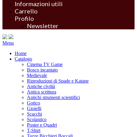
Informazioni utili
Carrello
Profilo
Newsletter
Menu
Home
Catalogo
Cinema TV Game
Bosco incantato
Medievale
Riproduzioni di Spade e Katane
Antiche civiltà
Antica scrittura
Antichi strumenti scientifici
Gotico
Gioielli
Scacchi
Scolastico
Poster e Quadri
T-Shirt
Tazze Bicchieri Boccali