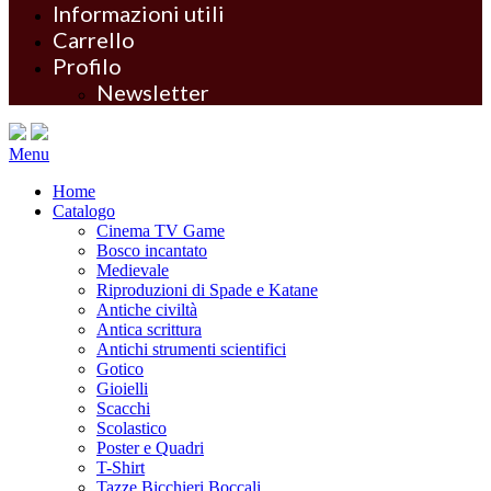
Informazioni utili
Carrello
Profilo
Newsletter
Menu
Home
Catalogo
Cinema TV Game
Bosco incantato
Medievale
Riproduzioni di Spade e Katane
Antiche civiltà
Antica scrittura
Antichi strumenti scientifici
Gotico
Gioielli
Scacchi
Scolastico
Poster e Quadri
T-Shirt
Tazze Bicchieri Boccali