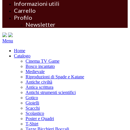
Informazioni utili
Carrello
Profilo
Newsletter
Menu
Home
Catalogo
Cinema TV Game
Bosco incantato
Medievale
Riproduzioni di Spade e Katane
Antiche civiltà
Antica scrittura
Antichi strumenti scientifici
Gotico
Gioielli
Scacchi
Scolastico
Poster e Quadri
T-Shirt
Tazze Bicchieri Boccali