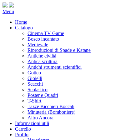
Menu
Home
Catalogo
Cinema TV Game
Bosco incantato
Medievale
Riproduzioni di Spade e Katane
Antiche civiltà
Antica scrittura
Antichi strumenti scientifici
Gotico
Gioielli
Scacchi
Scolastico
Poster e Quadri
T-Shirt
Tazze Bicchieri Boccali
Minuteria (Bomboniere)
Altro Ancora
Informazioni utili
Carrello
Profilo