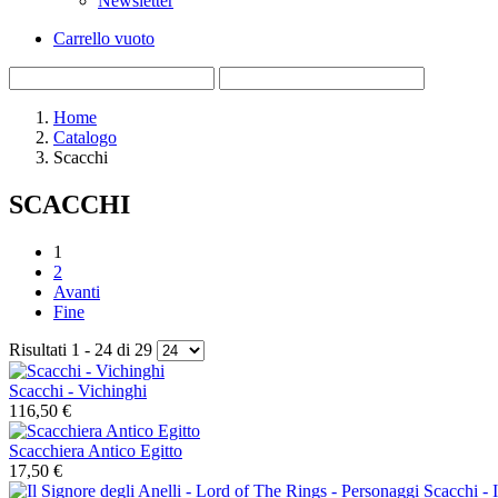
Newsletter
Carrello vuoto
Home
Catalogo
Scacchi
SCACCHI
1
2
Avanti
Fine
Risultati 1 - 24 di 29
Scacchi - Vichinghi
116,50 €
Scacchiera Antico Egitto
17,50 €