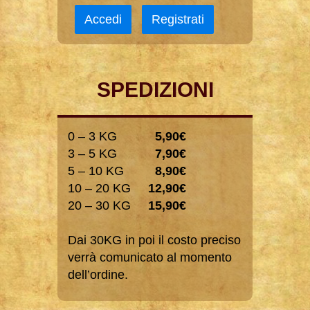
Accedi
Registrati
SPEDIZIONI
0 – 3 KG
5,90€
3 – 5 KG
7,90€
5 – 10 KG
8,90€
10 – 20 KG
12,90€
20 – 30 KG
15,90€
Dai 30KG in poi il costo preciso
verrà comunicato al momento
dell’ordine.