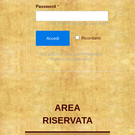
Password
*
Hai dimenticato la tua password?
Ricordami
Accedi
Non possiedi un account? Registrati
Resend activation email
AREA
RISERVATA