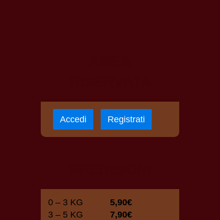
AREA
RISERVATA
Accedi
Registrati
SPEDIZIONI
0 – 3 KG
5,90€
3 – 5 KG
7,90€