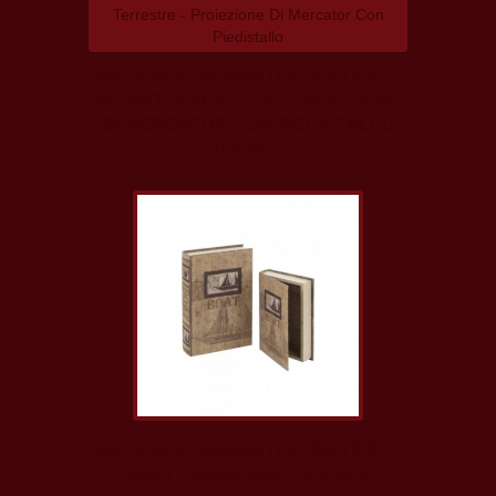
ANTICHI STRUMENTI SCIENTIFICI -
GLOBO TERRESTRE - PROIEZIONE
DI MERCATOR CON PIEDISTALLO
358,00 €
ANTICHI STRUMENTI SCIENTIFICI -
BOAT - BOOK BOX PICCOLO