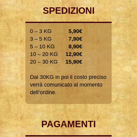
SPEDIZIONI
0 – 3 KG
5,90€
3 – 5 KG
7,90€
5 – 10 KG
8,90€
10 – 20 KG
12,90€
20 – 30 KG
15,90€
Dai 30KG in poi il costo preciso
verrà comunicato al momento
dell’ordine.
PAGAMENTI