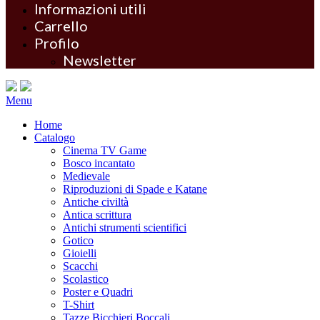
Informazioni utili
Carrello
Profilo
Newsletter
Menu
Home
Catalogo
Cinema TV Game
Bosco incantato
Medievale
Riproduzioni di Spade e Katane
Antiche civiltà
Antica scrittura
Antichi strumenti scientifici
Gotico
Gioielli
Scacchi
Scolastico
Poster e Quadri
T-Shirt
Tazze Bicchieri Boccali