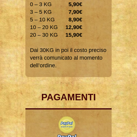
0 – 3 KG
5,90€
3 – 5 KG
7,90€
5 – 10 KG
8,90€
10 – 20 KG
12,90€
20 – 30 KG
15,90€
Dai 30KG in poi il costo preciso
verrà comunicato al momento
dell’ordine.
PAGAMENTI