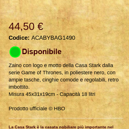
44,50 €
Codice:
ACABYBAG1490
Zaino con logo e motto della Casa Stark dalla
serie Game of Thrones, in poliestere nero, con
ampie tasche, cinghie comode e regolabili, retro
imbottito.
Misura 45x31x19cm - Capacità 18 litri
Prodotto ufficiale © HBO
La
Casa Stark
è la casata nobiliare più importante nel