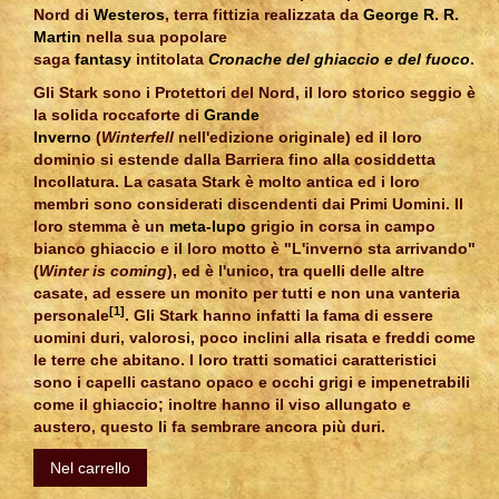
Nord di
Westeros
, terra fittizia realizzata da
George R. R.
Martin
nella sua popolare
saga
fantasy
intitolata
Cronache del ghiaccio e del fuoco
.
Gli Stark sono i Protettori del Nord, il loro storico seggio è
la solida roccaforte di
Grande
Inverno
(
Winterfell
nell'edizione originale) ed il loro
dominio si estende dalla Barriera fino alla cosiddetta
Incollatura. La casata Stark è molto antica ed i loro
membri sono considerati discendenti dai Primi Uomini. Il
loro stemma è un
meta-lupo
grigio in corsa in campo
bianco ghiaccio e il loro motto è "L'inverno sta arrivando"
(
Winter is coming
), ed è l'unico, tra quelli delle altre
casate, ad essere un monito per tutti e non una vanteria
[1]
personale
. Gli Stark hanno infatti la fama di essere
uomini duri, valorosi, poco inclini alla risata e freddi come
le terre che abitano. I loro tratti somatici caratteristici
sono i capelli castano opaco e occhi grigi e impenetrabili
come il ghiaccio; inoltre hanno il viso allungato e
austero, questo li fa sembrare ancora più duri.