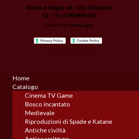
Storia e Magia srl - Via Ottaviano
32 - P.I.07958691003
Powered By
Andrea Sgroi
Informativa privacy
Home
Catalogo
Cinema TV Game
Bosco incantato
Medievale
Riproduzioni di Spade e Katane
Antiche civiltà
Antica scrittura