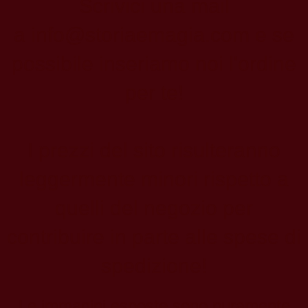
Scrivici una mail
a
info@storiaemagia.com
e se
possibile inseriamo noi l'ordine
per te!
I prezzi del sito risulteranno
leggermente minori rispetto a
quelli del negozio per
contribuire in parte alle spese di
spedizione!
Le immagini esposte sono puramente