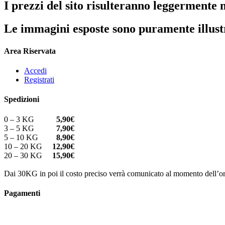
I prezzi del sito risulteranno leggermente m
Le immagini esposte sono puramente illust
Area Riservata
Accedi
Registrati
Spedizioni
0 – 3 KG
5,90€
3 – 5 KG
7,90€
5 – 10 KG
8,90€
10 – 20 KG
12,90€
20 – 30 KG
15,90€
Dai 30KG in poi il costo preciso verrà comunicato al momento dell’or
Pagamenti