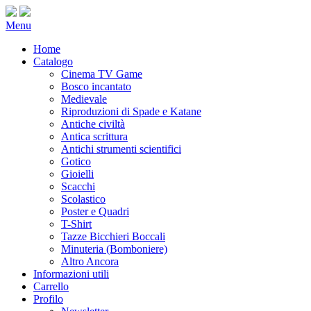
Menu
Home
Catalogo
Cinema TV Game
Bosco incantato
Medievale
Riproduzioni di Spade e Katane
Antiche civiltà
Antica scrittura
Antichi strumenti scientifici
Gotico
Gioielli
Scacchi
Scolastico
Poster e Quadri
T-Shirt
Tazze Bicchieri Boccali
Minuteria (Bomboniere)
Altro Ancora
Informazioni utili
Carrello
Profilo