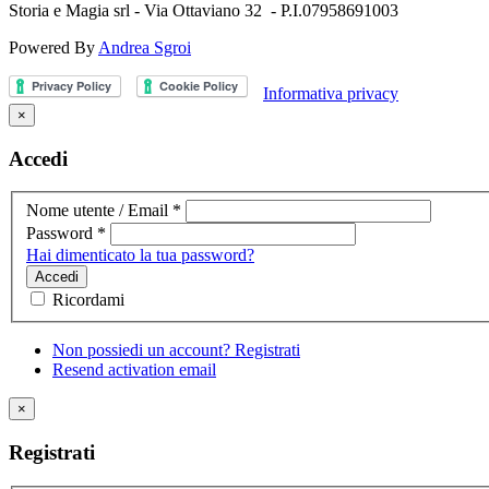
Storia e Magia srl - Via Ottaviano 32 - P.I.07958691003
Powered By
Andrea Sgroi
Informativa privacy
×
Accedi
Nome utente / Email
*
Password
*
Hai dimenticato la tua password?
Accedi
Ricordami
Non possiedi un account? Registrati
Resend activation email
×
Registrati