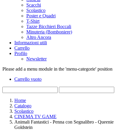
Scacchi
Scolastico
Poster e Quadri
T-Shirt
Tazze Bicchieri Boccali
Minuteria (Bomboniere)
Altro Ancora
Informazioni utili
Carrello
Profilo
Newsletter
Please add a menu module in the 'menu-categorie' position
Carrello vuoto
Home
Catalogo
Scolastico
CINEMA TV GAME
Animali Fantastici - Penna con Segnalibro - Queenie
Goldstein