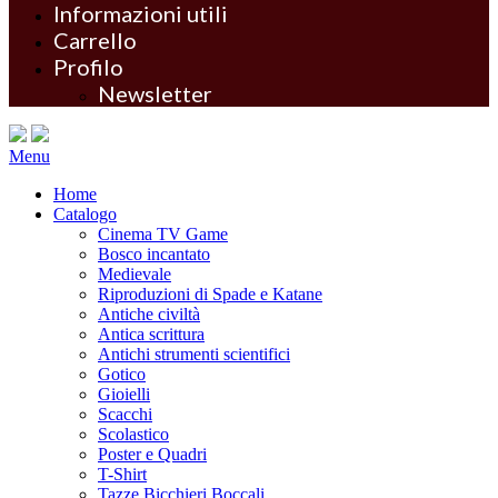
Informazioni utili
Carrello
Profilo
Newsletter
Menu
Home
Catalogo
Cinema TV Game
Bosco incantato
Medievale
Riproduzioni di Spade e Katane
Antiche civiltà
Antica scrittura
Antichi strumenti scientifici
Gotico
Gioielli
Scacchi
Scolastico
Poster e Quadri
T-Shirt
Tazze Bicchieri Boccali