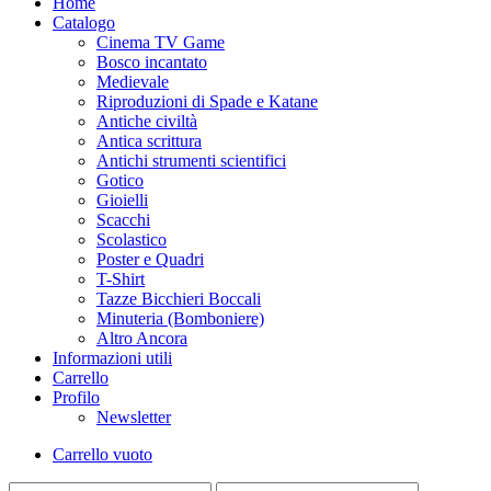
Home
Catalogo
Cinema TV Game
Bosco incantato
Medievale
Riproduzioni di Spade e Katane
Antiche civiltà
Antica scrittura
Antichi strumenti scientifici
Gotico
Gioielli
Scacchi
Scolastico
Poster e Quadri
T-Shirt
Tazze Bicchieri Boccali
Minuteria (Bomboniere)
Altro Ancora
Informazioni utili
Carrello
Profilo
Newsletter
Carrello vuoto