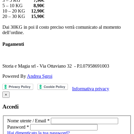
3 – 5 KG
7,90€
5 – 10 KG
8,90€
10 – 20 KG
12,90€
20 – 30 KG
15,90€
Dai 30KG in poi il costo preciso verrà comunicato al momento
dell’ordine.
Pagamenti
Storia e Magia srl - Via Ottaviano 32 - P.I.07958691003
Powered By
Andrea Sgroi
Informativa privacy
×
Accedi
Nome utente / Email
*
Password
*
Hai dimenticato la tua password?