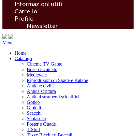
Informazioni utili
Carrello
Profilo
Newsletter
Menu
Home
Catalogo
Cinema TV Game
Bosco incantato
Medievale
Riproduzioni di Spade e Katane
Antiche civiltà
Antica scrittura
Antichi strumenti scientifici
Gotico
Gioielli
Scacchi
Scolastico
Poster e Quadri
T-Shirt
Tazze Bicchieri Boccali