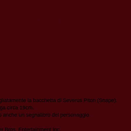
everus Piton (Snape)
gliatamente la bacchetta di Severus Piton (Snape).
nga circa 19cm.
o anche un segnalibro del personaggio.
er Bros. Entertainment Inc.