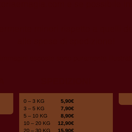
toriaemagia.com
e se possibile in
germente minori rispetto a quelli d
alle spese di spedizione!
immagini esposte sono puramente illustrat
A
SPEDIZIONI
0 – 3 KG
5,90€
3 – 5 KG
7,90€
5 – 10 KG
8,90€
10 – 20 KG
12,90€
20 – 30 KG
15,90€