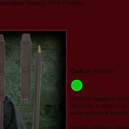
Segnalibro Severus Piton (Snape)
nna con Segnalibro S
11,00 €
Codice:
NN7990
La penna riproduce detta
Realizzata in plastica, lu
Nella confezione è inclus
Prodotto ufficiale © Warn