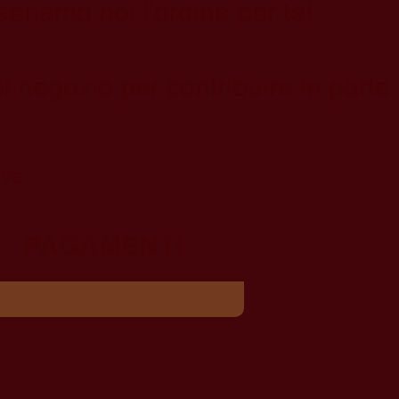
seriamo noi l'ordine per te!
el negozio per contribuire in parte
ive.
PAGAMENTI