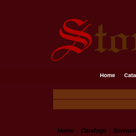
Home
Cata
Home
Catalogo
Scolast