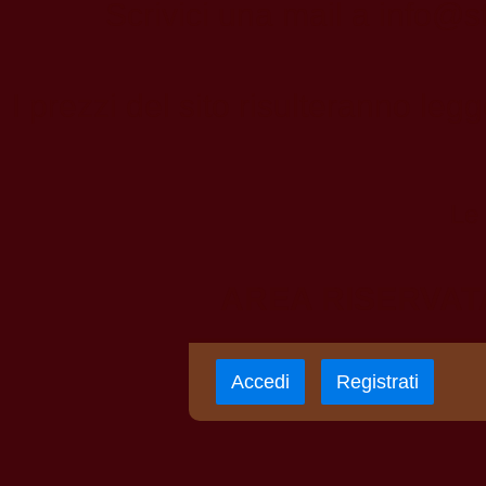
Scrivici una mail a
info@s
I prezzi del sito risulteranno leg
Le 
AREA RISERVAT
Accedi
Registrati