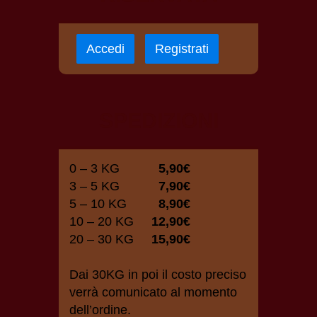
Accedi
Registrati
SPEDIZIONI
0 – 3 KG
5,90€
3 – 5 KG
7,90€
5 – 10 KG
8,90€
10 – 20 KG
12,90€
20 – 30 KG
15,90€
Dai 30KG in poi il costo preciso
verrà comunicato al momento
dell’ordine.