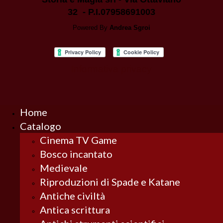
32 - P.I.07958691003
Powered By
Andrea Sgroi
Informativa privacy
Home
Catalogo
Cinema TV Game
Bosco incantato
Medievale
Riproduzioni di Spade e Katane
Antiche civiltà
Antica scrittura