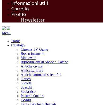
Informazioni utili
Carrello
Profilo
Newsletter
Menu
Home
Catalogo
Cinema TV Game
Bosco incantato
Medievale
Riproduzioni di Spade e Katane
Antiche civiltà
Antica scrittura
Antichi strumenti scientifici
Gotico
Gioielli
Scacchi
Scolastico
Poster e Quadri
T-Shirt
Tazze Bicchieri Boccali