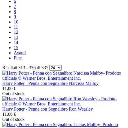
6
7
8
9
10
11
12
13
14
15
Avanti
Fine
Risultati 313 - 336 di 337
Harry Potter - Penna con Segnalibro Narcissa Malfoy
11,00 €
Out of stock
Harry Potter - Penna con Segnalibro Ron Weasley
11,00 €
Out of stock