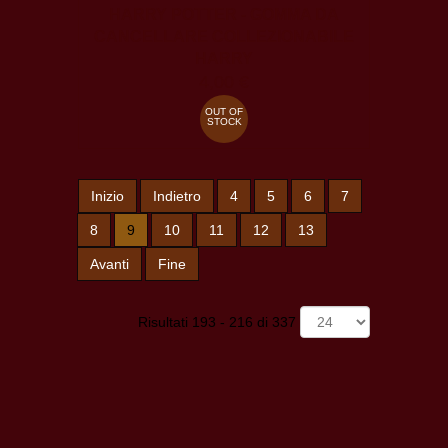
HARRY POTTER - GOMMA DA
CANCELLARE COLLEZIONABILE
HARRY
4,00 €
OUT OF
STOCK
Inizio
Indietro
4
5
6
7
8
9
10
11
12
13
Avanti
Fine
Risultati 193 - 216 di 337