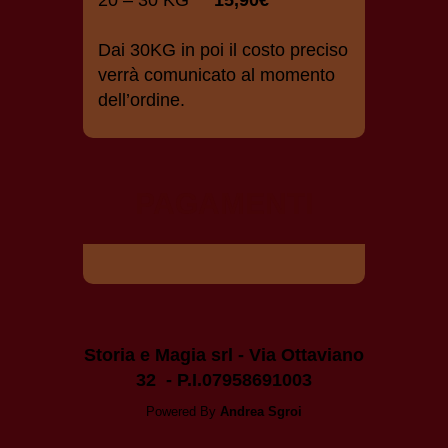
20 – 30 KG
15,90€
Dai 30KG in poi il costo preciso
verrà comunicato al momento
dell’ordine.
PAGAMENTI
Storia e Magia srl - Via Ottaviano
32 - P.I.07958691003
Powered By
Andrea Sgroi