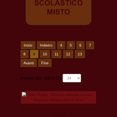
Inizio
Indietro
4
5
6
7
8
9
10
11
12
13
Avanti
Fine
Risultati 193 - 216 di 337
HARRY POTTER - PENNA LUMINOSA
LUMOS