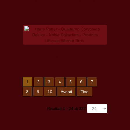
HARRY POTTER - QUADERNO
TASSOROSSO DELUXE
29,00 €
HARRY POTTER - QUADERNO
CORVONERO DELUXE
29,00 €
1
2
3
4
5
6
7
8
9
10
Avanti
Fine
Risultati 1 - 24 di 337