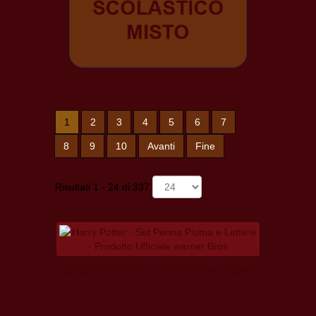
1
2
3
4
5
6
7
8
9
10
Avanti
Fine
Risultati 1 - 24 di 337
HARRY POTTER - SET PENNA PIUMA
E LETTERE
22,00 €