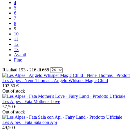
4
5
6
7
8
9
10
11
12
13
Avanti
Fine
Risultati 193 - 216 di 668
Les Alpes - Nene Thomas - Angelo Whisper Magic Child
102,50 €
Out of stock
Les Alpes - Fata Mother's Love
57,50 €
Out of stock
Les Alpes - Fata Sala con Api
49,50 €