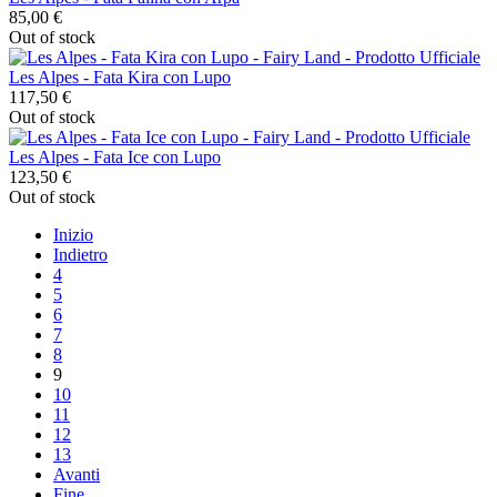
85,00 €
Out of stock
Les Alpes - Fata Kira con Lupo
117,50 €
Out of stock
Les Alpes - Fata Ice con Lupo
123,50 €
Out of stock
Inizio
Indietro
4
5
6
7
8
9
10
11
12
13
Avanti
Fine