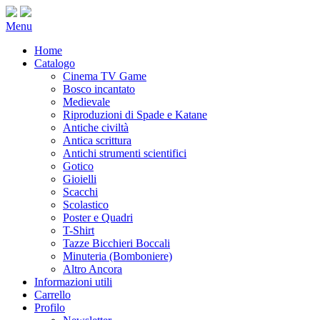
Menu
Home
Catalogo
Cinema TV Game
Bosco incantato
Medievale
Riproduzioni di Spade e Katane
Antiche civiltà
Antica scrittura
Antichi strumenti scientifici
Gotico
Gioielli
Scacchi
Scolastico
Poster e Quadri
T-Shirt
Tazze Bicchieri Boccali
Minuteria (Bomboniere)
Altro Ancora
Informazioni utili
Carrello
Profilo